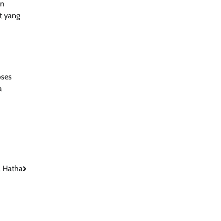
an
t yang
oses
a
 Hatha