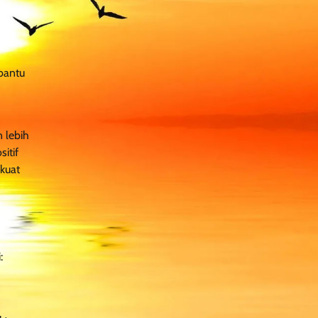
bantu
 lebih
itif
 kuat
: