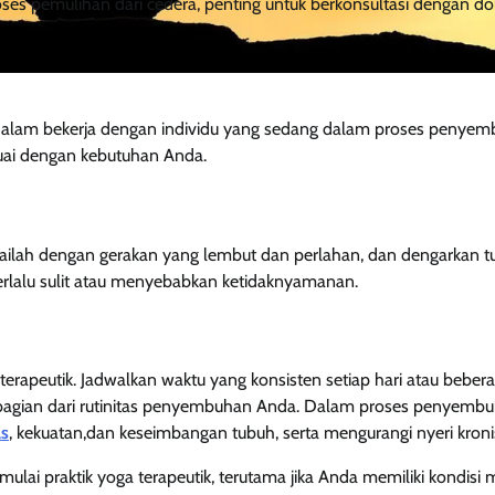
oses pemulihan dari cedera, penting untuk berkonsultasi dengan do
 dalam bekerja dengan individu yang sedang dalam proses penyem
uai dengan kebutuhan Anda.
ulailah dengan gerakan yang lembut dan perlahan, dan dengarkan 
rlalu sulit atau menyebabkan ketidaknyamanan.
rapeutik. Jadwalkan waktu yang konsisten setiap hari atau bebera
ai bagian dari rutinitas penyembuhan Anda. Dalam proses penyemb
as
, kekuatan,dan keseimbangan tubuh, serta mengurangi nyeri kroni
ai praktik yoga terapeutik, terutama jika Anda memiliki kondisi 