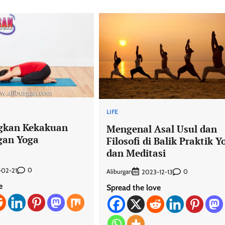
LIFE
gkan Kekakuan
Mengenal Asal Usul dan
gan Yoga
Filosofi di Balik Praktik Y
dan Meditasi
0
-02-21
Aliburgan
0
2023-12-13
e
Spread the love