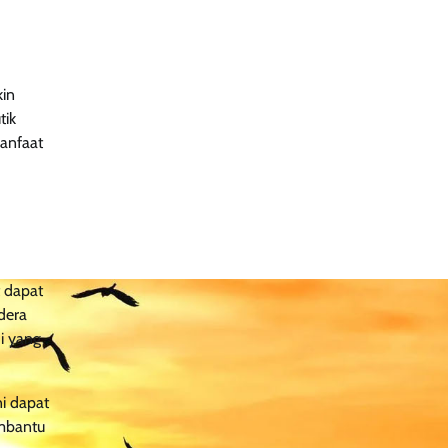
kin
tik
manfaat
 dapat
dera
i yang
i dapat
embantu