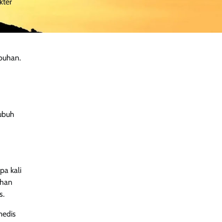
kter
buhan.
tubuh
pa kali
uhan
s.
medis