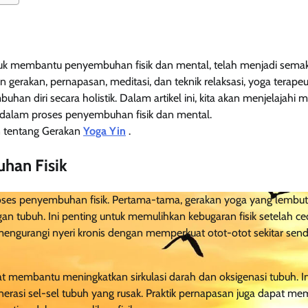
ntuk membantu penyembuhan fisik dan mental, telah menjadi sema
erakan, pernapasan, meditasi, dan teknik relaksasi, yoga terapeu
n diri secara holistik. Dalam artikel ini, kita akan menjelajahi 
a dalam proses penyembuhan fisik dan mental.
an tentang Gerakan
Yoga Yin
.
han Fisik
ses penyembuhan fisik. Pertama-tama, gerakan yoga yang lembut
an tubuh. Ini penting untuk memulihkan kebugaran fisik setelah ce
 mengurangi nyeri kronis dengan memperkuat otot-otot sekitar send
t membantu meningkatkan sirkulasi darah dan oksigenasi tubuh. In
si sel-sel tubuh yang rusak. Praktik pernapasan juga dapat m