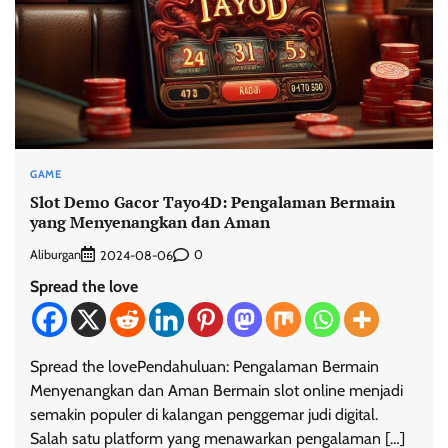
GAME
Slot Demo Gacor Tayo4D: Pengalaman Bermain
yang Menyenangkan dan Aman
Aliburgan
0
2024-08-06
Spread the love
Spread the lovePendahuluan: Pengalaman Bermain
Menyenangkan dan Aman Bermain slot online menjadi
semakin populer di kalangan penggemar judi digital.
Salah satu platform yang menawarkan pengalaman […]