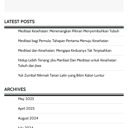
LATEST POSTS
Meditasi Kesehatan: Menenangkan Pikiran Menyembuhkan Tubuh
Meditasi bagi Pemula: Tahapan Pertama Menuju Kesehatan
Meditasi dan Kesehatan: Mengapa Keduanya Tak Terpisahkan
Hidup Lebih Tenang: jika Manfaat Dan Meditasi untuk Kesehatan
Tubuh dan Jiwa
Yuk Zumba! Nikmati Tarian Latin yang Bikin Kalori Luntur
ARCHIVES
May 2025
April 2025
August 2024
July 2024