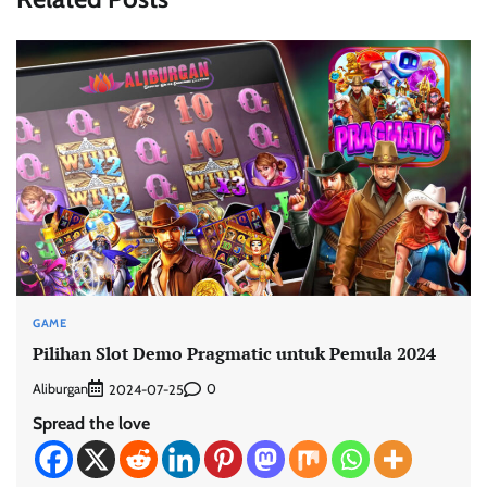
GAME
Pilihan Slot Demo Pragmatic untuk Pemula 2024
Aliburgan
0
2024-07-25
Spread the love