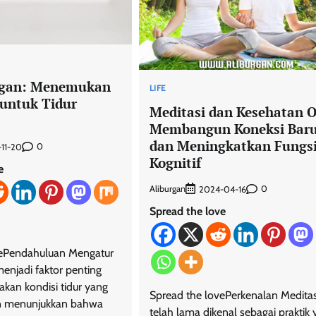
gan: Menemukan
LIFE
 untuk Tidur
Meditasi dan Kesehatan O
Membangun Koneksi Bar
dan Meningkatkan Fungs
0
11-20
Kognitif
e
Aliburgan
0
2024-04-16
Spread the love
vePendahuluan Mengatur
enjadi faktor penting
kan kondisi tidur yang
Spread the lovePerkenalan Meditas
ian menunjukkan bahwa
telah lama dikenal sebagai praktik