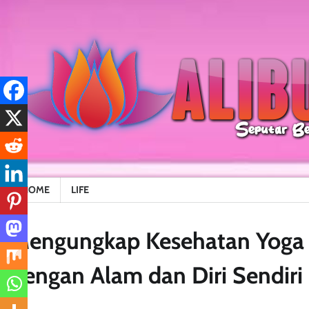
Skip
to
content
HOME
LIFE
Mengungkap Kesehatan Yoga 
dengan Alam dan Diri Sendiri