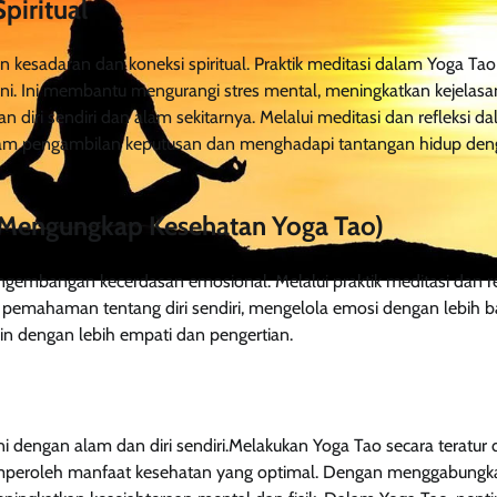
iritual
 kesadaran dan koneksi spiritual. Praktik meditasi dalam Yoga Tao
i. Ini membantu mengurangi stres mental, meningkatkan kejelasa
diri sendiri dan alam sekitarnya. Melalui meditasi dan refleksi d
lam pengambilan keputusan dan menghadapi tantangan hidup de
Mengungkap Kesehatan Yoga Tao)
engembangan kecerdasan emosional. Melalui praktik meditasi dan re
emahaman tentang diri sendiri, mengelola emosi dengan lebih ba
 dengan lebih empati dan pengertian.
i dengan alam dan diri sendiri.Melakukan Yoga Tao secara teratur
peroleh manfaat kesehatan yang optimal. Dengan menggabungk