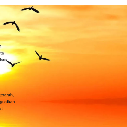
n
ta
tkan
erarah,
nguatkan
at