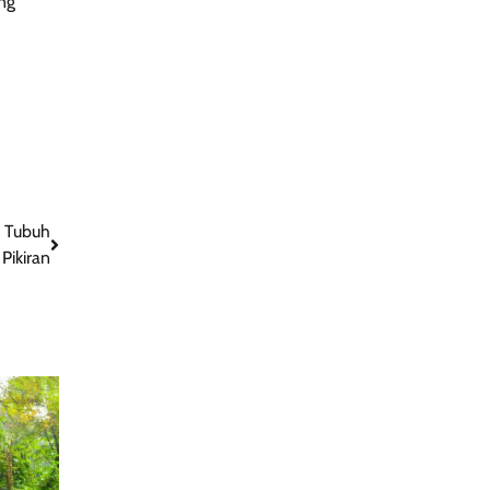
ng
n Tubuh
Pikiran