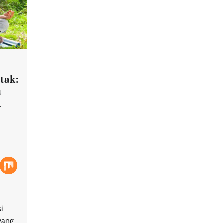
tak:
u
i
i
 yang