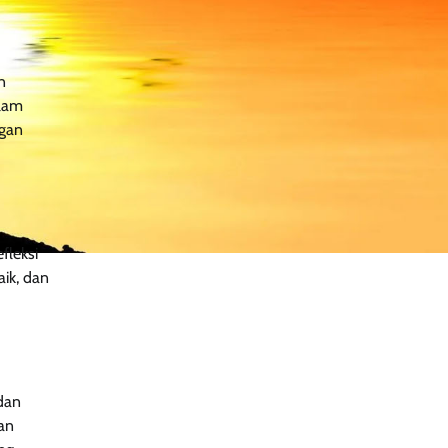
n
alam
ngan
fleksi
ik, dan
 dan
an