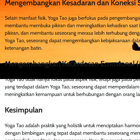
Mengembangkan Kesadaran dan Koneksi Sp
Selain manfaat fisik, Yoga Tao juga berfokus pada pengembangan
membantu membuka pikiran dan meningkatkan kehadiran saat in
pikiran, dan membantu seseorang merasa lebih terhubung dengan 
Yoga Tao, seseorang dapat mengembangkan kebijaksanaan da
ketenangan batin.
Mengembangkan Kecerdasan Emosional (
Yoga Tao tidak hanya fokus pada aspek fisik, tetapi juga pada p
yang terdapat dalam Yoga Tao, seseorang dapat memperdalam p
meningkatkan kemampuan untuk berhubungan dengan orang lain
Kesimpulan
Yoga Tao adalah praktik yang holistik untuk menciptakan harmon
dengan bimbingan yang tepat dapat membantu seseorang mem