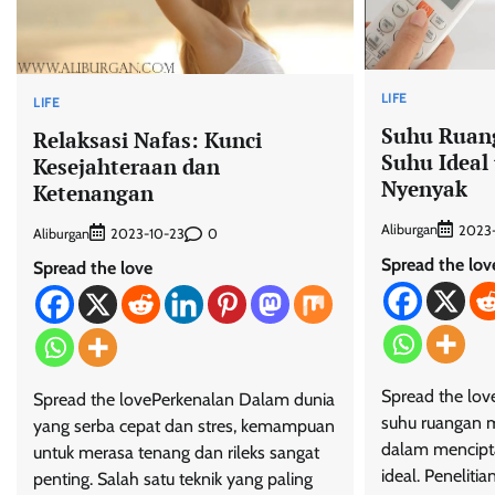
LIFE
LIFE
Suhu Ruan
Relaksasi Nafas: Kunci
Suhu Ideal
Kesejahteraan dan
Nyenyak
Ketenangan
Aliburgan
2023-
Aliburgan
0
2023-10-23
Spread the lov
Spread the love
Spread the lo
Spread the lovePerkenalan Dalam dunia
suhu ruangan m
yang serba cepat dan stres, kemampuan
dalam mencipta
untuk merasa tenang dan rileks sangat
ideal. Penelit
penting. Salah satu teknik yang paling