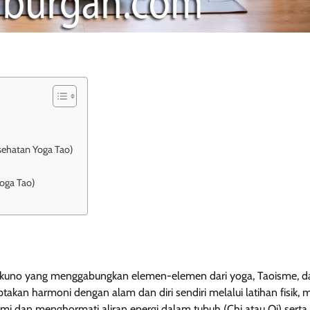
ehatan Yoga Tao)
oga Tao)
gkok kuno yang menggabungkan elemen-elemen dari yoga, Taoisme, d
akan harmoni dengan alam dan diri sendiri melalui latihan fisik, m
i dan menghormati aliran energi dalam tubuh (Chi atau Qi) serta