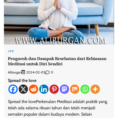
LIFE
Pengaruh dan Dampak Kesehatan dari Kebiasaan
Meditasi untuk Diri Sendiri
Aliburgan
0
2024-02-05
Spread the love
Spread the lovePerkenalan Meditasi adalah praktik yang
telah ada selama ribuan tahun dan telah menjadi
semakin populer dalam budaya modern. Selain