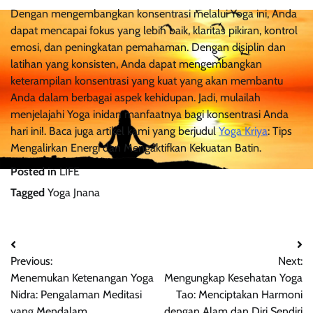
Dengan mengembangkan konsentrasi melalui Yoga ini, Anda
dapat mencapai fokus yang lebih baik, klaritas pikiran, kontrol
emosi, dan peningkatan pemahaman. Dengan disiplin dan
latihan yang konsisten, Anda dapat mengembangkan
keterampilan konsentrasi yang kuat yang akan membantu
Anda dalam berbagai aspek kehidupan. Jadi, mulailah
menjelajahi Yoga inidan manfaatnya bagi konsentrasi Anda
hari ini!. Baca juga artikel kami yang berjudul
Yoga Kriya
: Tips
Mengalirkan Energi dan Mengaktifkan Kekuatan Batin.
Posted in
LIFE
Tagged
Yoga Jnana
Post
Previous:
Next:
navigation
Menemukan Ketenangan Yoga
Mengungkap Kesehatan Yoga
Nidra: Pengalaman Meditasi
Tao: Menciptakan Harmoni
yang Mendalam
dengan Alam dan Diri Sendiri