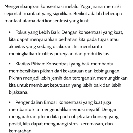
Mengembangkan konsentrasi melalui Yoga Jnana memiliki
sejumlah manfaat yang signifikan. Berikut adalah beberapa
manfaat utama dari konsentrasi yang kuat:
Fokus yang Lebih Baik: Dengan konsentrasi yang kuat,
kita dapat mengarahkan perhatian kita pada tugas atau
aktivitas yang sedang dilakukan. Ini membantu
meningkatkan kualitas pekerjaan dan produktivitas.
Klaritas Pikiran: Konsentrasi yang baik membantu
membersihkan pikiran dari kekacauan dan kebingungan.
Pikiran menjadi lebih jernih dan terorganisir, memungkinkan
kita untuk membuat keputusan yang lebih baik dan lebih
bijaksana.
Pengendalian Emosi: Konsentrasi yang kuat juga
membantu kita mengendalikan emosi negatif. Dengan
mengarahkan pikiran kita pada objek atau konsep yang
positif, kita dapat mengurangi stres, kecemasan, dan
kemarahan.