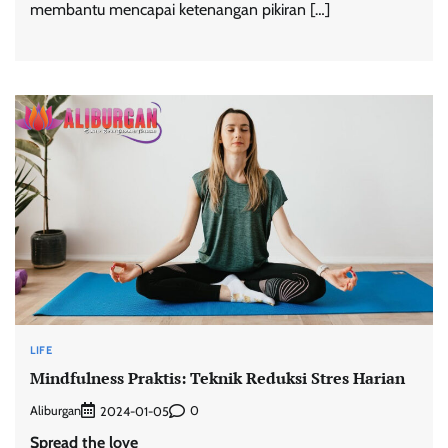
membantu mencapai ketenangan pikiran […]
LIFE
Mindfulness Praktis: Teknik Reduksi Stres Harian
Aliburgan
0
2024-01-05
Spread the love