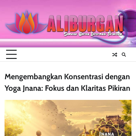
Skip
to
content
Mengembangkan Konsentrasi dengan
Yoga Jnana: Fokus dan Klaritas Pikiran