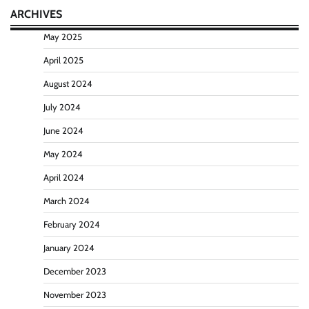
ARCHIVES
May 2025
April 2025
August 2024
July 2024
June 2024
May 2024
April 2024
March 2024
February 2024
January 2024
December 2023
November 2023