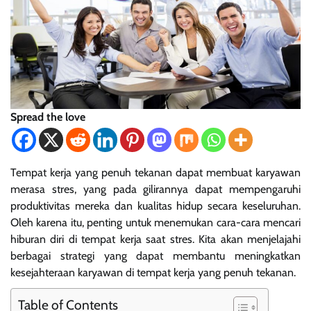
Spread the love
Tempat kerja yang penuh tekanan dapat membuat karyawan
merasa stres, yang pada gilirannya dapat mempengaruhi
produktivitas mereka dan kualitas hidup secara keseluruhan.
Oleh karena itu, penting untuk menemukan cara-cara mencari
hiburan diri di tempat kerja saat stres. Kita akan menjelajahi
berbagai strategi yang dapat membantu meningkatkan
kesejahteraan karyawan di tempat kerja yang penuh tekanan.
Table of Contents