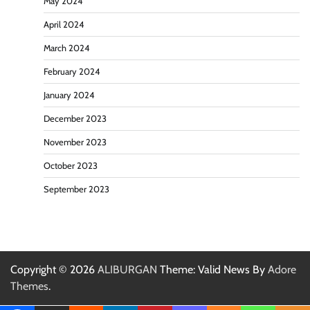
May 2024
April 2024
March 2024
February 2024
January 2024
December 2023
November 2023
October 2023
September 2023
Copyright © 2026
ALIBURGAN
Theme: Valid News By
Adore
Themes
.