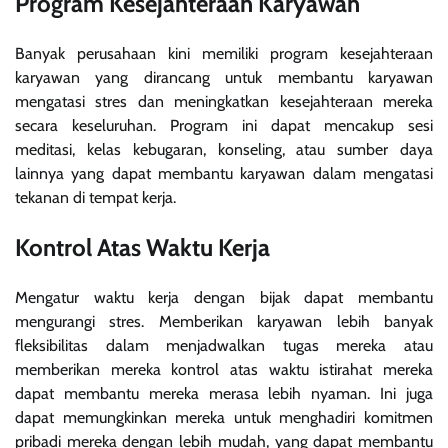
Program Kesejahteraan Karyawan
Banyak perusahaan kini memiliki program kesejahteraan
karyawan yang dirancang untuk membantu karyawan
mengatasi stres dan meningkatkan kesejahteraan mereka
secara keseluruhan. Program ini dapat mencakup sesi
meditasi, kelas kebugaran, konseling, atau sumber daya
lainnya yang dapat membantu karyawan dalam mengatasi
tekanan di tempat kerja.
Kontrol Atas Waktu Kerja
Mengatur waktu kerja dengan bijak dapat membantu
mengurangi stres. Memberikan karyawan lebih banyak
fleksibilitas dalam menjadwalkan tugas mereka atau
memberikan mereka kontrol atas waktu istirahat mereka
dapat membantu mereka merasa lebih nyaman. Ini juga
dapat memungkinkan mereka untuk menghadiri komitmen
pribadi mereka dengan lebih mudah, yang dapat membantu