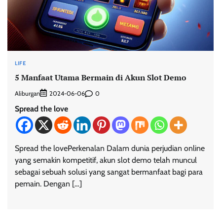
LIFE
5 Manfaat Utama Bermain di Akun Slot Demo
Aliburgan
0
2024-06-06
Spread the love
Spread the lovePerkenalan Dalam dunia perjudian online
yang semakin kompetitif, akun slot demo telah muncul
sebagai sebuah solusi yang sangat bermanfaat bagi para
pemain. Dengan […]