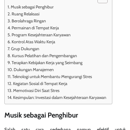
Musik sebagai Penghibur
Ruang Relaksasi
Berolahraga Ringan
Permainan di Tempat Kerja
Program Kesejahteraan Karyawan
Kontrol Atas Waktu Kerja
Grup Dukungan
Kursus Pelatihan dan Pengembangan
Terapkan Kebijakan Kerja yang Seimbang
Dukungan Manajemen
Teknologi untuk Membantu Mengurangi Stres
Kegiatan Sosial di Tempat Kerja
Memotivasi Diri Saat Stres
Kesimpulan: Investasi dalam Kesejahteraan Karyawan
Musik sebagai Penghibur
Salah satu cara sederhana namun efektif untuk