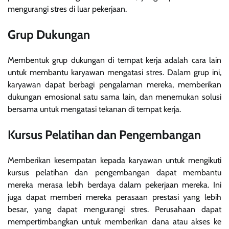
mengurangi stres di luar pekerjaan.
Grup Dukungan
Membentuk grup dukungan di tempat kerja adalah cara lain
untuk membantu karyawan mengatasi stres. Dalam grup ini,
karyawan dapat berbagi pengalaman mereka, memberikan
dukungan emosional satu sama lain, dan menemukan solusi
bersama untuk mengatasi tekanan di tempat kerja.
Kursus Pelatihan dan Pengembangan
Memberikan kesempatan kepada karyawan untuk mengikuti
kursus pelatihan dan pengembangan dapat membantu
mereka merasa lebih berdaya dalam pekerjaan mereka. Ini
juga dapat memberi mereka perasaan prestasi yang lebih
besar, yang dapat mengurangi stres. Perusahaan dapat
mempertimbangkan untuk memberikan dana atau akses ke