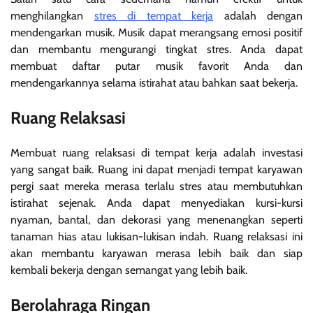
menghilangkan
stres di tempat kerja
adalah dengan
mendengarkan musik. Musik dapat merangsang emosi positif
dan membantu mengurangi tingkat stres. Anda dapat
membuat daftar putar musik favorit Anda dan
mendengarkannya selama istirahat atau bahkan saat bekerja.
Ruang Relaksasi
Membuat ruang relaksasi di tempat kerja adalah investasi
yang sangat baik. Ruang ini dapat menjadi tempat karyawan
pergi saat mereka merasa terlalu stres atau membutuhkan
istirahat sejenak. Anda dapat menyediakan kursi-kursi
nyaman, bantal, dan dekorasi yang menenangkan seperti
tanaman hias atau lukisan-lukisan indah. Ruang relaksasi ini
akan membantu karyawan merasa lebih baik dan siap
kembali bekerja dengan semangat yang lebih baik.
Berolahraga Ringan