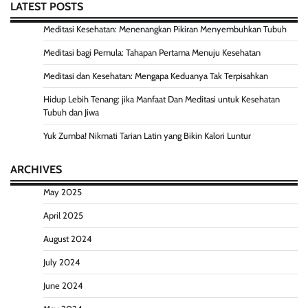
LATEST POSTS
Meditasi Kesehatan: Menenangkan Pikiran Menyembuhkan Tubuh
Meditasi bagi Pemula: Tahapan Pertama Menuju Kesehatan
Meditasi dan Kesehatan: Mengapa Keduanya Tak Terpisahkan
Hidup Lebih Tenang: jika Manfaat Dan Meditasi untuk Kesehatan
Tubuh dan Jiwa
Yuk Zumba! Nikmati Tarian Latin yang Bikin Kalori Luntur
ARCHIVES
May 2025
April 2025
August 2024
July 2024
June 2024