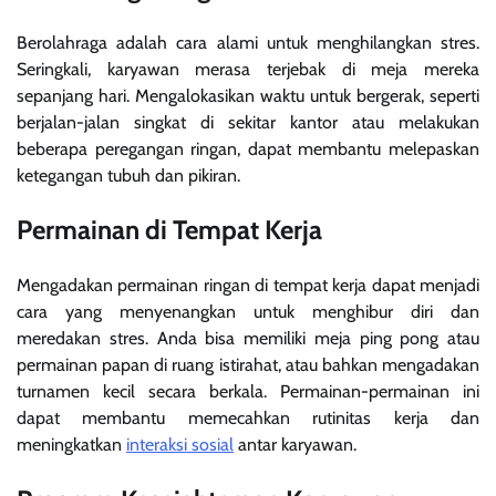
Berolahraga adalah cara alami untuk menghilangkan stres.
Seringkali, karyawan merasa terjebak di meja mereka
sepanjang hari. Mengalokasikan waktu untuk bergerak, seperti
berjalan-jalan singkat di sekitar kantor atau melakukan
beberapa peregangan ringan, dapat membantu melepaskan
ketegangan tubuh dan pikiran.
Permainan di Tempat Kerja
Mengadakan permainan ringan di tempat kerja dapat menjadi
cara yang menyenangkan untuk menghibur diri dan
meredakan stres. Anda bisa memiliki meja ping pong atau
permainan papan di ruang istirahat, atau bahkan mengadakan
turnamen kecil secara berkala. Permainan-permainan ini
dapat membantu memecahkan rutinitas kerja dan
meningkatkan
interaksi sosial
antar karyawan.