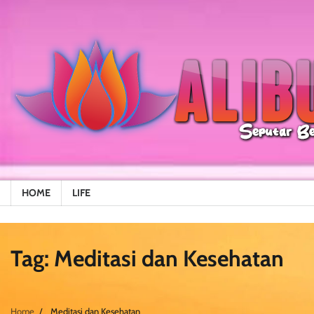
Skip
to
content
HOME
LIFE
Tag:
Meditasi dan Kesehatan
Home
Meditasi dan Kesehatan