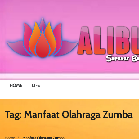
Skip
to
content
HOME
LIFE
Tag:
Manfaat Olahraga Zumba
Home
Manfaat Olahraga Zumba