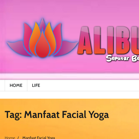
Skip
to
content
HOME
LIFE
Tag:
Manfaat Facial Yoga
Home
Manfaat Facial Yoga